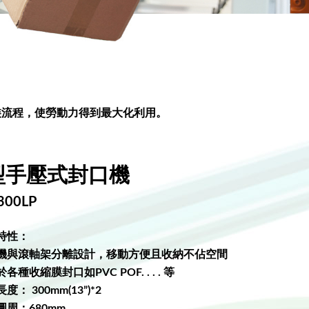
裝流程，使勞動力得到最大化利用。
型手壓式封口機
300LP
特性：
機與滾軸架分離設計，移動方便且收納不佔空間
各種收縮膜封口如PVC POF. . . . 等
度： 300mm(13”)*2
圓周：680mm