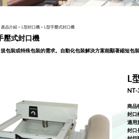
>
產品介紹
>
L型封口機
> L型手壓式封口機
手壓式封口機
常規包裝或特殊包裝的需求。自動化包裝解決方案能顯著縮短包
L
NT-
商品
封口
適用於
封口長
封切