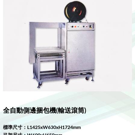
全自動側邊捆包機(輸送滾筒)
標準尺寸：L1425xW630xH1724mm